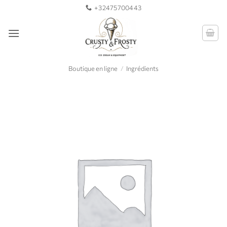
Passer
+32475700443
au
contenu
Boutique en ligne
/
Ingrédients